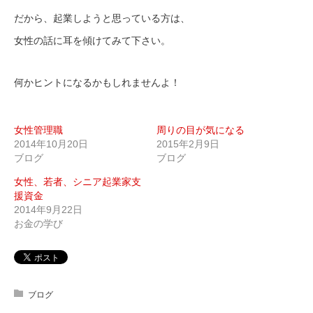
だから、起業しようと思っている方は、
女性の話に耳を傾けてみて下さい。
何かヒントになるかもしれませんよ！
女性管理職
周りの目が気になる
2014年10月20日
2015年2月9日
ブログ
ブログ
女性、若者、シニア起業家支
援資金
2014年9月22日
お金の学び
ブログ